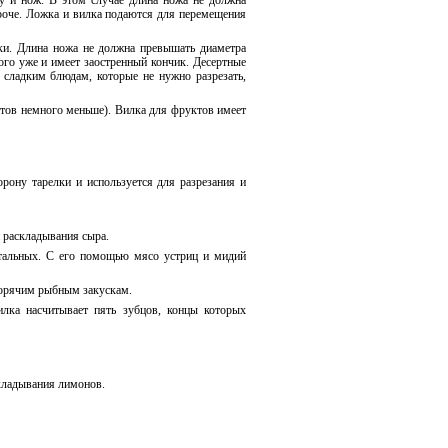
у и нож. В этом случае длина ножа не должна
ороче. Ложка и вилка подаются для перемещения
ки. Длина ножа не должна превышать диаметра
ного уже и имеет заостренный кончик. Десертные
сладким блюдам, которые не нужно разрезать,
тов немного меньше). Вилка для фруктов имеет
ону тарелки и используется для разрезания и
 раскладывания сыра.
стальных. С его помощью мясо устриц и мидий
 горячим рыбным закускам.
лка насчитывает пять зубцов, концы которых
кладывания лимонов.