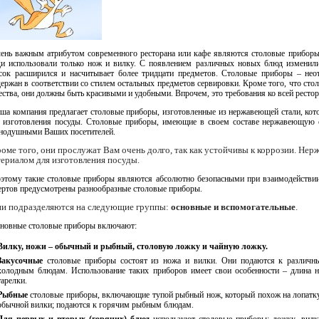
ень важным атрибутом современного ресторана или кафе являются столовые приборы.
и использовали только нож и вилку. С появлением различных новых блюд изменили
сок расширился и насчитывает более тридцати предметов. Столовые приборы – нео
ержан в соответствии со стилем остальных предметов сервировки. Кроме того, что сто
ества, они должны быть красивыми и удобными. Впрочем, это требования ко всей рестор
ша компания предлагает столовые приборы, изготовленные из нержавеющей стали, кото
 изготовления посуды. Столовые приборы, имеющие в своем составе нержавеющую ст
нодушными Ваших посетителей.
оме того, они прослужат Вам очень долго, так как устойчивы к коррозии. Нер
ериалом для изготовления посуды.
этому такие столовые приборы являются абсолютно безопасными при взаимодействии 
ертов предусмотрены разнообразные столовые приборы.
и подразделяются на следующие группы:
основные и вспомогательные
.
новные столовые приборы включают:
Вилку, ножи – обычный и рыбный, столовую ложку и чайную ложку.
Закусочные
столовые приборы состоят из ножа и вилки. Они подаются к различны
холодным блюдам. Использование таких приборов имеет свои особенности – длина 
тарелки.
Рыбные
столовые приборы, включающие тупой рыбный нож, который похож на лопатку, 
обычной вилки; подаются к горячим рыбным блюдам.