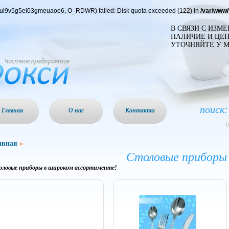
nqul9v5g5el03gmeuaoe6, O_RDWR) failed: Disk quota exceeded (122) in
/var/www/
В СВЯЗИ С ИЗМ
НАЛИЧИЕ И ЦЕН
УТОЧНЯЙТЕ У 
поиск:
Главная
О нас
Контакти
П
авная
»
Столовые приборы
ловые приборы в широком ассортименте!