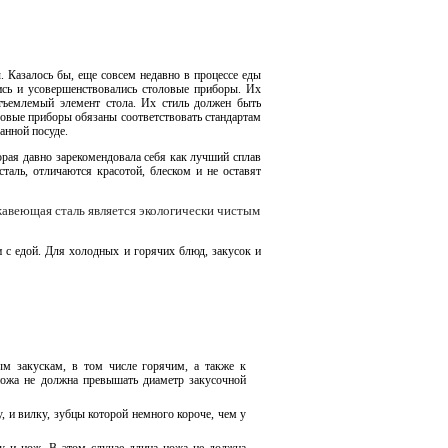
 Казалось бы, еще совсем недавно в процессе еды
сь и усовершенствовались столовые приборы. Их
тъемлемый элемент стола. Их стиль должен быть
ловые приборы обязаны соответствовать стандартам
анной посуде.
рая давно зарекомендовала себя как лучший сплав
аль, отличаются красотой, блеском и не оставят
жавеющая сталь является экологически чистым
с едой. Для холодных и горячих блюд, закусок и
м закускам, в том числе горячим, а также к
ножа не должна превышать диаметр закусочной
и вилку, зубцы которой немного короче, чем у