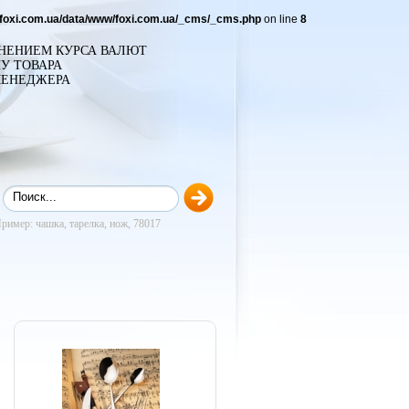
foxi.com.ua/data/www/foxi.com.ua/_cms/_cms.php
on line
8
ЕНЕНИЕМ КУРСА ВАЛЮТ
У ТОВАРА
МЕНЕДЖЕРА
ример: чашка, тарелка, нож, 78017