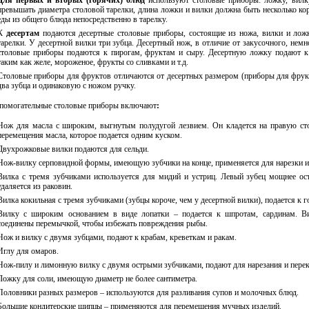
Для первых и вторых (горячих) блюд
используют столовые приборы: ложку, вилк
превышать диаметра столовой тарелки, длина ложки и вилки должна быть несколько к
еды из общего блюда непосредственно в тарелку.
К
десертам
подаются десертные столовые приборы, состоящие из ножа, вилки и лож
тарелки. У десертной вилки три зубца. Десертный нож, в отличие от закусочного, нем
столовые приборы подаются к пирогам, фруктам и сыру. Десертную ложку подают к 
таким как желе, мороженое, фрукты со сливками и т.д.
Столовые приборы для фруктов отличаются от десертных размером (приборы для фрук
два зубца и одинаковую с ножом ручку.
помогательные
столовые приборы включают
:
Нож для масла с широким, выгнутым полудугой лезвием. Он кладется на правую стор
перемещения масла, которое подается одним куском.
Двухрожковые вилки подаются для сельди.
Нож-вилку серповидной формы, имеющую зубчики на конце, применяется для нарезки и
Вилка с тремя зубчиками используется для мидий и устриц. Левый зубец мощнее о
удаляется из раковин.
Вилка кокильная с тремя зубчиками (зубцы короче, чем у десертной вилки), подается к
Вилку с широким основанием в виде лопатки – подается к шпротам, сардинам. Ви
соединены перемычкой, чтобы избежать повреждения рыбы.
Нож и вилку с двумя зубцами, подают к крабам, креветкам и ракам.
Иглу для омаров.
Нож-пилу и лимонную вилку с двумя острыми зубчиками, подают для нарезания и пере
Ложку для соли, имеющую диаметр не более сантиметра.
Половники разных размеров – используются для разливания супов и молочных блюд.
Большие кондитерские щипцы – применяются для перемещения мучных изделий.