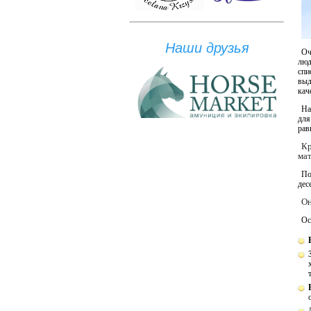
Наши друзья
Оч
люд
спи
выд
кач
На
для
рав
Кр
мат
По
дес
Он
Ос