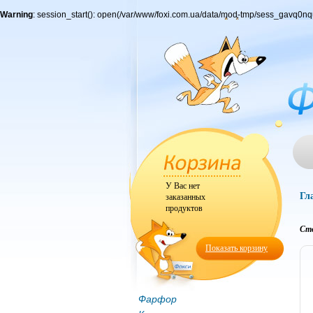
Warning
: session_start(): open(/var/www/foxi.com.ua/data/mod-tmp/sess_gavq0
У Вас нет
Гл
заказанных
продуктов
Сто
Показать корзину
Фарфор