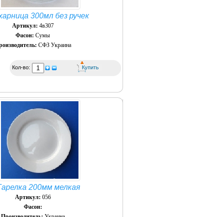
харница 300мл без ручек
Артикул:
4в307
Фасон:
Сумы
роизводитель:
СФЗ Украина
Кол-во:
Тарелка 200мм мелкая
Артикул:
056
Фасон:
Производитель:
Украина