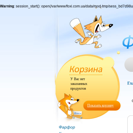
Warning
: session_start(): open(/var/www/foxi.com.ua/data/mod-tmp/sess_bd7d9
У Вас нет
Гл
заказанных
продуктов
Показать корзину
Фарфор