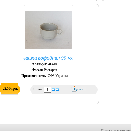
Чашка кофейная 90 мл
Артикул:
4в410
Фасон:
Ресторан
Производитель:
СФЗ Украина
22.50 грн.
Кол-во:
Посуд для ресторанів