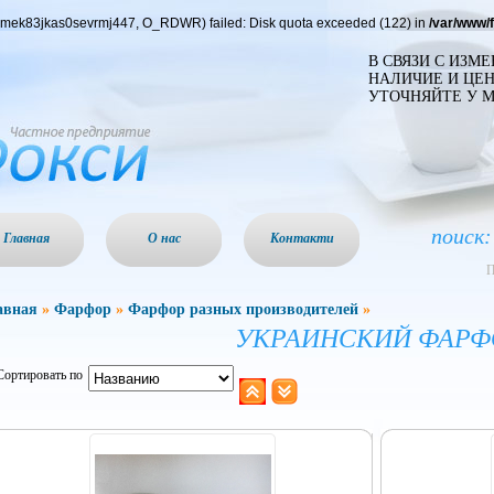
8umek83jkas0sevrmj447, O_RDWR) failed: Disk quota exceeded (122) in
/var/www/
В СВЯЗИ С ИЗМ
НАЛИЧИЕ И ЦЕН
УТОЧНЯЙТЕ У 
поиск:
Главная
О нас
Контакти
П
авная
»
Фарфор
»
Фарфор разных производителей
»
УКРАИНСКИЙ ФАРФ
Сортировать по