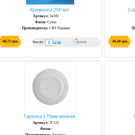
Креманка 250 мл
Са
Артикул:
5в183
Фасон:
Сумы
Производитель:
СФЗ Украина
П
60.72 грн.
46.20 грн.
Кол-во:
Тарелка 175мм мелкая
Артикул:
7С122
Фасон:
Производитель:
Беларусь