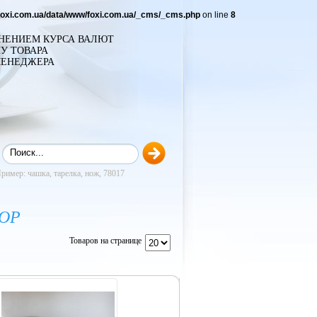
foxi.com.ua/data/www/foxi.com.ua/_cms/_cms.php
on line
8
ЕНЕНИЕМ КУРСА ВАЛЮТ
У ТОВАРА
МЕНЕДЖЕРА
ример: чашка, тарелка, нож, 78017
ОР
Товаров на странице