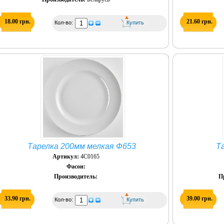
18.00 грн.
21.60 грн.
Кол-во:
Тарелка 200мм мелкая Ф653
Т
Артикул:
4С0165
Фасон:
Производитель:
П
33.90 грн.
39.00 грн.
Кол-во: