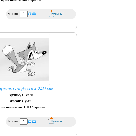
Кол-во:
арелка глубокая 240 мм
Артикул:
4в70
Фасон:
Сумы
роизводитель:
СФЗ Украина
Кол-во: