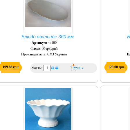
Блюдо овальное 360 мм
Б
Артикул:
4в160
Фасон:
Меркурий
Производитель:
СФЗ Украина
П
199.68 грн.
129.00 грн.
Кол-во: