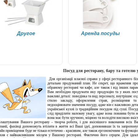
Другое
Аренда посуды
Посуд для ресторану, бару та готелю 
Для організації власної справи у сфері ресторанного бі
детально продуманий план. Не секрет, що враження про
обраному ресторані чи кафе, але також і від інших парам
Вам необхідно продумати яку продукцію та у яких пост
важливі деталі: поведінка та вид персоналу, внутрішнє о
стилю закладу, оформлення страв, розміщення та 
недооцінювати значення посуду, адже він є важливою дет
української кухні із традиційним посудом під суші. Посуд
слід приділити належну увагу, адже вона повинна бути н
вона має бути зручною, міцною та володіти високою якіс
лаштування Вашого ресторану - творча робота, і для якіснішого виконання всіх Ва
панії, фахівці допоможуть втілити в життя всі Ваші ідеї, доповнивши їх та запропон
айн приміщення буде не тільки естетично - красивим, але також ергономічним та функці
хня є найважливішим місцем у Вашому ресторані. Фактично його серцем. Для ідеаль