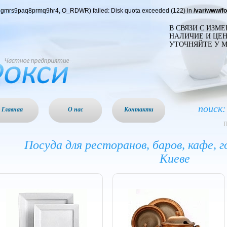
ebjgmrs9paq8prmq9hr4, O_RDWR) failed: Disk quota exceeded (122) in
/var/www/f
В СВЯЗИ С ИЗМ
НАЛИЧИЕ И ЦЕН
УТОЧНЯЙТЕ У 
поиск:
Главная
О нас
Контакти
П
Посуда для ресторанов, баров, кафе, г
Киеве