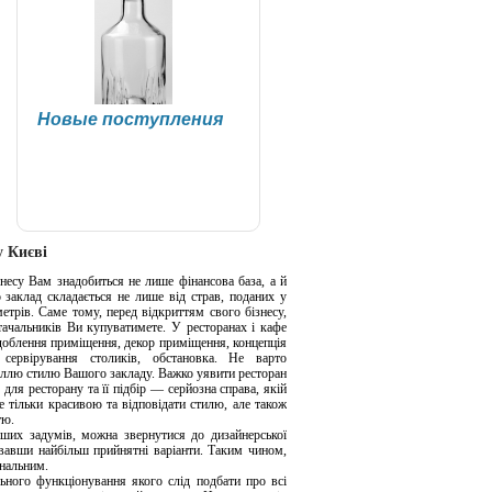
Новые поступления
у Києві
знесу Вам знадобиться не лише фінансова база, а й
 заклад складається не лише від страв, поданих у
етрів. Саме тому, перед відкриттям свого бізнесу,
ачальників Ви купуватимете. У ресторанах і кафе
здоблення приміщення, декор приміщення, концепція
сервірування столиків, обстановка. Не варто
аллю стилю Вашого закладу. Важко уявити ресторан
 для ресторану та її підбір — серйозна справа, якій
е тільки красивою та відповідати стилю, але також
тю.
ших задумів, можна звернутися до дизайнерської
увавши найбільш прийнятні варіанти. Таким чином,
ональним.
ного функціонування якого слід подбати про всі