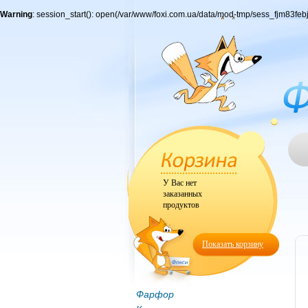
Warning
: session_start(): open(/var/www/foxi.com.ua/data/mod-tmp/sess_fjm83f
У Вас нет
заказанных
продуктов
Показать корзину
Фарфор