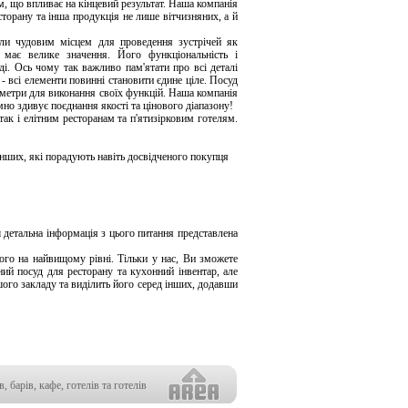
м, що впливає на кінцевий результат. Наша компанія
сторану та інша продукція не лише вітчизняних, а й
али чудовим місцем для проведення зустрічей як
 має велике значення. Його функціональність і
ді. Ось чому так важливо пам'ятати про всі деталі
- всі елементи повинні становити єдине ціле. Посуд
раметри для виконання своїх функцій. Наша компанія
но здивує поєднання якості та цінового діапазону!
ак і елітним ресторанам та п'ятизірковим готелям.
а інших, які порадують навіть досвідченого покупця
 детальна інформація з цього питання представлена
ого на найвищому рівні. Тільки у нас, Ви зможете
ий посуд для ресторану та кухонний інвентар, але
шого закладу та виділить його серед інших, додавши
, барів, кафе, готелів та готелів