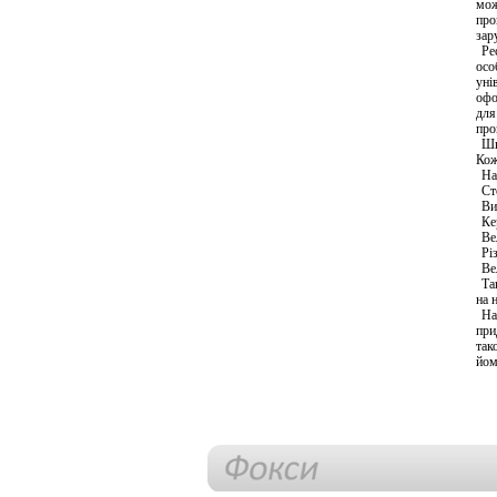
мож
про
зар
Ре
осо
уні
офо
для
про
Ши
Кож
На
Ст
Ви
Ке
Ве
Рі
Ве
Та
на 
На
при
так
йом