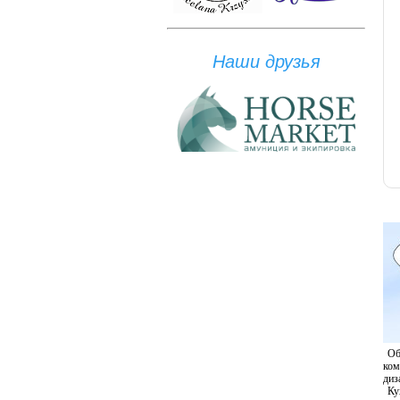
Наши друзья
Об
ком
диз
Ку