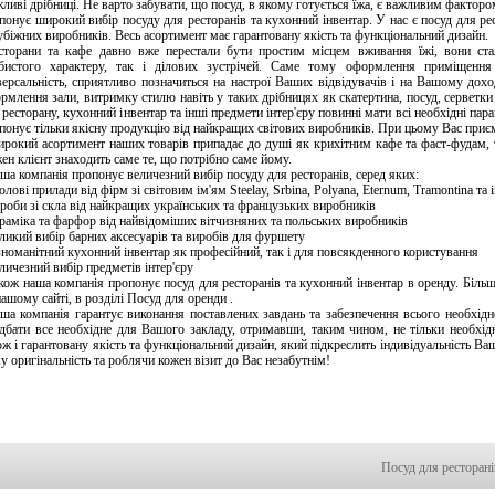
ливі дрібниці. Не варто забувати, що посуд, в якому готується їжа, є важливим факторо
понує широкий вибір посуду для ресторанів та кухонний інвентар. У нас є посуд для ре
убіжних виробників. Весь асортимент має гарантовану якість та функціональний дизайн.
сторани та кафе давно вже перестали бути простим місцем вживання їжі, вони ст
бистого характеру, так і ділових зустрічей. Саме тому оформлення приміщення
версальність, сприятливо позначиться на настрої Ваших відвідувачів і на Вашому дохо
рмлення зали, витримку стилю навіть у таких дрібницях як скатертина, посуд, серветки 
 ресторану, кухонний інвентар та інші предмети інтер'єру повинні мати всі необхідні па
понує тільки якісну продукцію від найкращих світових виробників. При цьому Вас приєм
рокий асортимент наших товарів припадає до душі як крихітним кафе та фаст-фудам, т
ен клієнт знаходить саме те, що потрібно саме йому.
ша компанія пропонує величезний вибір посуду для ресторанів, серед яких:
олові прилади від фірм зі світовим ім'ям Steelay, Srbina, Polyana, Eternum, Tramontina т
роби зі скла від найкращих українських та французьких виробників
раміка та фарфор від найвідоміших вітчизняних та польських виробників
ликий вибір барних аксесуарів та виробів для фуршету
зноманітний кухонний інвентар як професійний, так і для повсякденного користування
личезний вибір предметів інтер'єру
кож наша компанія пропонує посуд для ресторанів та кухонний інвентар в оренду. Більш
нашому сайті, в розділі Посуд для оренди .
ша компанія гарантує виконання поставлених завдань та забезпечення всього необхідн
дбати все необхідне для Вашого закладу, отримавши, таким чином, не тільки необхідн
ож і гарантовану якість та функціональний дизайн, який підкреслить індивідуальність Ва
у оригінальність та роблячи кожен візит до Вас незабутнім!
Посуд для ресторанів