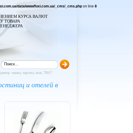
oxi.com.ua/data/www/foxi.com.ua/_cms/_cms.php
on line
8
ЕНЕНИЕМ КУРСА ВАЛЮТ
У ТОВАРА
МЕНЕДЖЕРА
ример: чашка, тарелка, нож, 78017
остиниц и отелей в