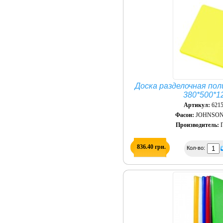
Доска разделочная по
380*500*1
Артикул:
621
Фасон:
JOHNSON
Производитель:
П
836.40 грн.
Кол-во: