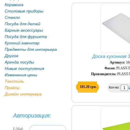
Керамика
Столовые приборы
Стекло
Посуда для детей
Барные аксессуары
Посуда для фуршета
Кухоний інвентар
Предметы для интерьера
Другое
Доска кухонная 
Аренда посуды
Артикул:
10
Новые поступления
Фасон:
PLAST-
Производитель:
PLAST-
Изменения цены
Текстиль
181.20 грн.
Прайсы
Кол-во:
Дизайн интерьера
Авторизация:
E-Mail: