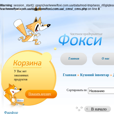
Warning
: session_start(): open(/var/www/foxi.com.ua/data/mod-tmp/sess_rl0glqt
/var/www/foxi.com.ua/data/www/foxi.com.ua/_cms/_cms.php
on line
8
Главная
О нас
У Вас нет
Главная
»
Кухоний інвентар
»
заказанных
продуктов
Сортировать по
Показать корзину
В начало
Фарфор