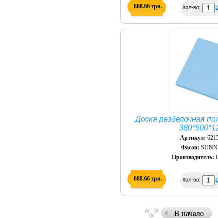
888.66 грн.
Кол-во:
Доска разделочная по
380*500*1
Артикул:
621
Фасон:
SUNN
Производитель:
П
888.66 грн.
Кол-во:
В начало