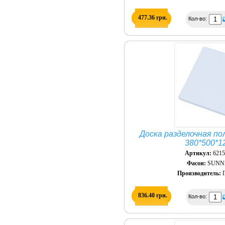
477.36 грн.
Кол-во:
Доска разделочная по
380*500*1
Артикул:
621
Фасон:
SUNN
Производитель:
П
836.40 грн.
Кол-во: