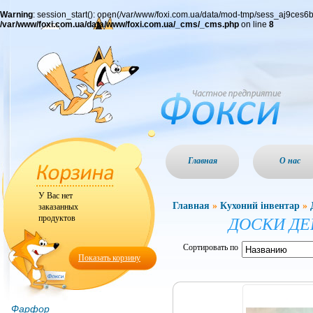
Warning
: session_start(): open(/var/www/foxi.com.ua/data/mod-tmp/sess_aj9ce
/var/www/foxi.com.ua/data/www/foxi.com.ua/_cms/_cms.php
on line
8
Главная
О нас
У Вас нет
Главная
»
Кухоний інвентар
»
заказанных
продуктов
ДОСКИ ДЕ
Сортировать по
Показать корзину
Фарфор