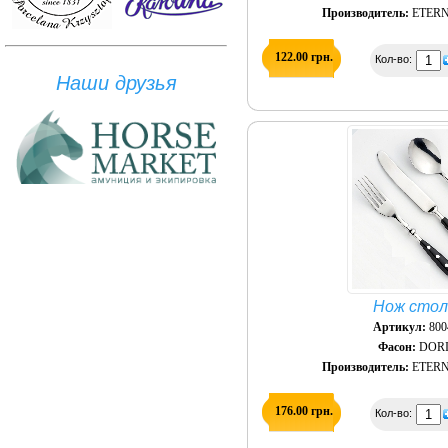
Производитель:
ETERN
122.00 грн.
Кол-во:
Наши друзья
Нож сто
Артикул:
800
Фасон:
DOR
Производитель:
ETERN
176.00 грн.
Кол-во: