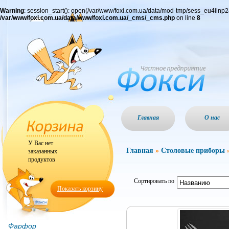
Warning
: session_start(): open(/var/www/foxi.com.ua/data/mod-tmp/sess_eu4iln
/var/www/foxi.com.ua/data/www/foxi.com.ua/_cms/_cms.php
on line
8
Главная
О нас
У Вас нет
Главная
»
Столовые приборы
заказанных
продуктов
Сортировать по
Показать корзину
Фарфор