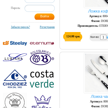
Пароль:
Ложка коф
Артикул:
8004
Фасон:
DOR
Производитель:
ETERN
Забыли пароль?
Регистрация
124.00 грн.
Кол-во:
Ложка ча
Артикул:
800
Фасон:
DOR