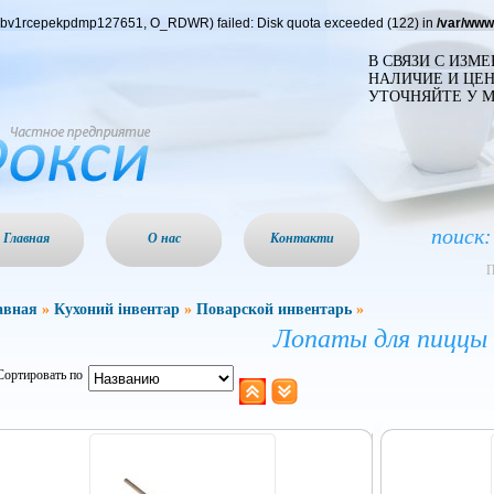
pq4bv1rcepekpdmp127651, O_RDWR) failed: Disk quota exceeded (122) in
/var/www
В СВЯЗИ С ИЗМ
НАЛИЧИЕ И ЦЕН
УТОЧНЯЙТЕ У 
поиск:
Главная
О нас
Контакти
П
авная
»
Кухоний інвентар
»
Поварской инвентарь
»
Лопаты для пиццы
Сортировать по