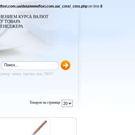
/foxi.com.ua/data/www/foxi.com.ua/_cms/_cms.php
on line
8
ЕНЕНИЕМ КУРСА ВАЛЮТ
У ТОВАРА
МЕНЕДЖЕРА
ример: чашка, тарелка, нож, 78017
Товаров на странице