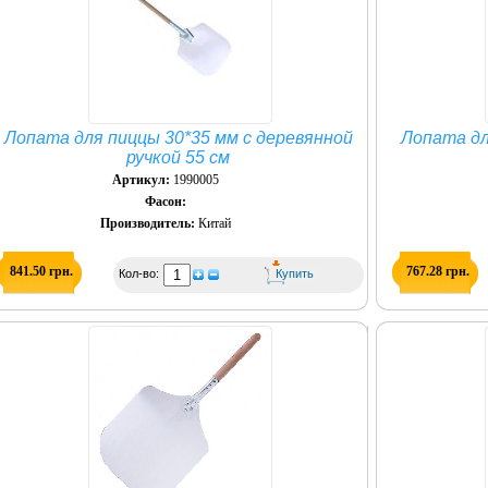
Лопата для пиццы 30*35 мм с деревянной
Лопата дл
ручкой 55 см
Артикул:
1990005
Фасон:
Производитель:
Китай
841.50 грн.
767.28 грн.
Кол-во: