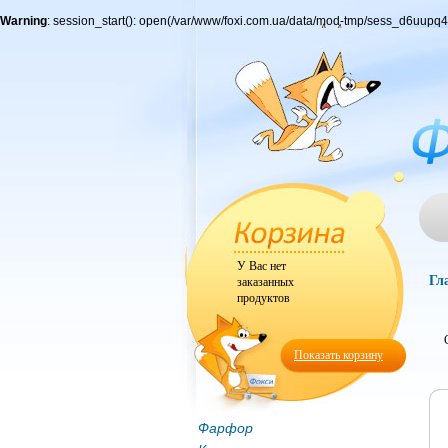
Warning
: session_start(): open(/var/www/foxi.com.ua/data/mod-tmp/sess_d6uu
У Вас нет
Гл
заказанных
продуктов
Показать корзину
Фарфор