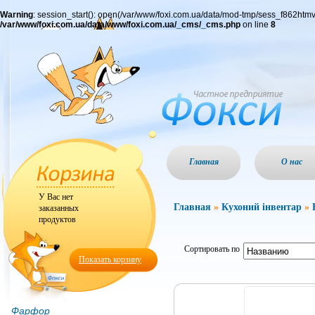
Warning
: session_start(): open(/var/www/foxi.com.ua/data/mod-tmp/sess_f862ht
/var/www/foxi.com.ua/data/www/foxi.com.ua/_cms/_cms.php
on line
8
Главная
О нас
У Вас нет
Главная
»
Кухоний інвентар
»
заказанных
продуктов
Сортировать по
Показать корзину
Фарфор