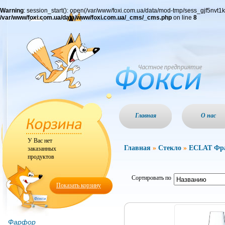
Warning
: session_start(): open(/var/www/foxi.com.ua/data/mod-tmp/sess_gjf5nvt
/var/www/foxi.com.ua/data/www/foxi.com.ua/_cms/_cms.php
on line
8
Главная
О нас
У Вас нет
Главная
»
Стекло
»
ECLAT Фра
заказанных
продуктов
Сортировать по
Показать корзину
Фарфор