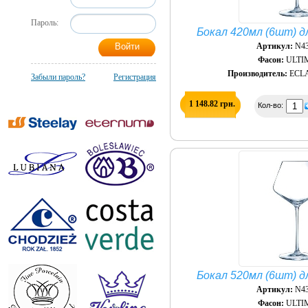
Пароль:
Бокал 420мл (6шт) д
Артикул:
N43
Фасон:
ULTI
Производитель:
ECLA
Забыли пароль?
Регистрация
1 148.82 грн.
Кол-во:
Бокал 520мл (6шт) д
Артикул:
N43
Фасон:
ULTI