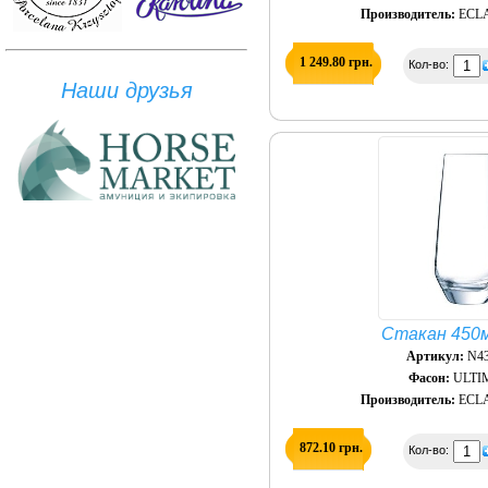
Производитель:
ECLA
1 249.80 грн.
Кол-во:
Наши друзья
Стакан 450м
Артикул:
N43
Фасон:
ULTI
Производитель:
ECLA
872.10 грн.
Кол-во: