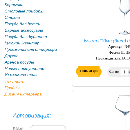
Керамика
Столовые приборы
Стекло
Посуда для детей
Барные аксессуары
Посуда для фуршета
Бокал 210мл (6шт) 
Кухоний інвентар
Артикул:
N43
Предметы для интерьера
Фасон:
ULTI
Другое
Производитель:
ECLA
Аренда посуды
Новые поступления
1 086.78 грн.
Кол-во:
Изменения цены
Текстиль
Прайсы
Дизайн интерьера
Авторизация:
E-Mail: