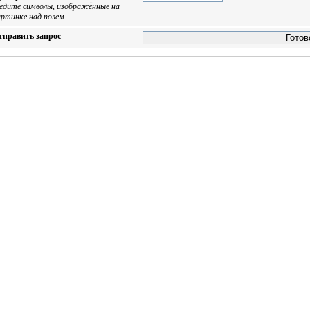
ведите символы, изображённые на
артинке над полем
тправить запрос