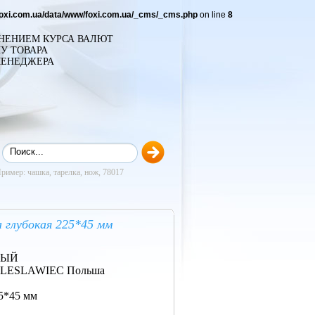
foxi.com.ua/data/www/foxi.com.ua/_cms/_cms.php
on line
8
ЕНЕНИЕМ КУРСА ВАЛЮТ
У ТОВАРА
МЕНЕДЖЕРА
ример: чашка, тарелка, нож, 78017
а глубокая 225*45 мм
ВЫЙ
LESLAWIEC Польша
25*45 мм