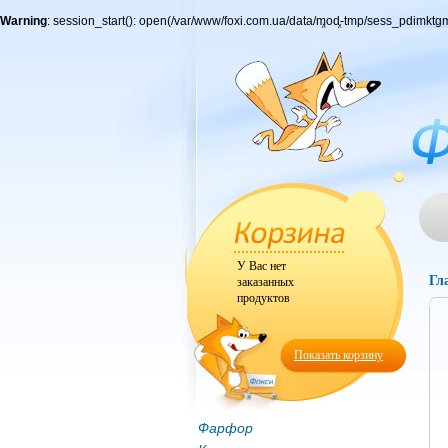
Warning
: session_start(): open(/var/www/foxi.com.ua/data/mod-tmp/sess_pdimk
У Вас нет
Гл
заказанных
продуктов
Показать корзину
Фарфор