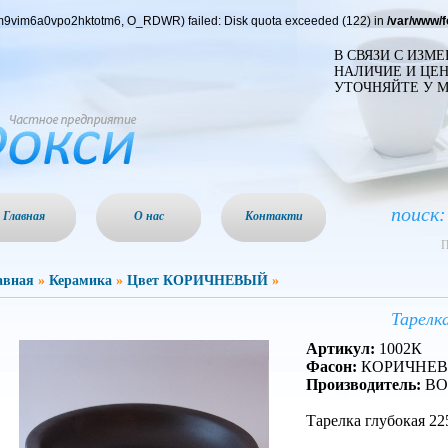
tgm9vim6a0vpo2hktotm6, O_RDWR) failed: Disk quota exceeded (122) in
/var/www/
В СВЯЗИ С ИЗМ
НАЛИЧИЕ И ЦЕН
УТОЧНЯЙТЕ У 
поиск:
Главная
О нас
Контакти
П
авная
»
Керамика
»
Цвет КОРИЧНЕВЫЙ
»
Тарелк
Артикул:
1002К
Фасон:
КОРИЧНЕ
Производитель:
BO
Тарелка глубокая 2