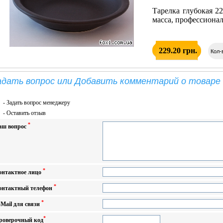
Тарелка глубокая 2
масса, профессиона
229.20 грн.
Кол-
адать вопрос или Добавить комментарий о товаре Т
-
Задать вопрос менеджеру
-
Оставить отзыв
*
аш вопрос
*
онтактное лицо
*
онтактный телефон
*
-Mail для связи
*
роверочный код