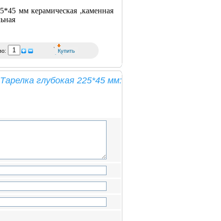
25*45 мм керамическая ,каменная
льная
во:
арелка глубокая 225*45 мм: