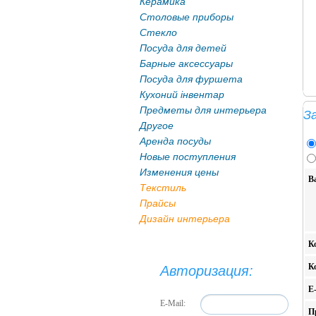
Керамика
Столовые приборы
Стекло
Посуда для детей
Барные аксессуары
Посуда для фуршета
Кухоний інвентар
Предметы для интерьера
З
Другое
Аренда посуды
Новые поступления
Изменения цены
В
Текстиль
Прайсы
Дизайн интерьера
К
К
Авторизация:
E
E-Mail:
П