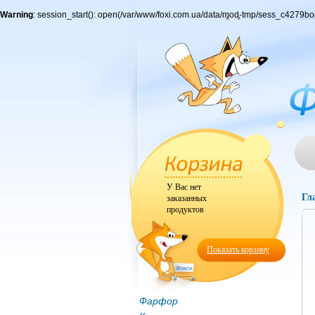
Warning
: session_start(): open(/var/www/foxi.com.ua/data/mod-tmp/sess_c4279
У Вас нет
Гл
заказанных
продуктов
Показать корзину
Фарфор