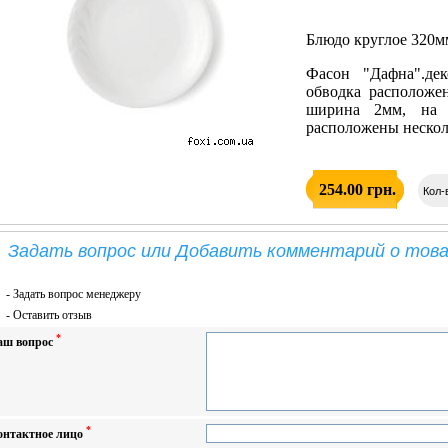
Блюдо круглое 320м
Фасон "Дафна".дек
обводка расположе
ширина 2мм, на в
расположены нескол
254.00 грн.
Кол-
Задать вопрос или Добавить комментарий о това
-
Задать вопрос менеджеру
-
Оставить отзыв
*
аш вопрос
*
онтактное лицо