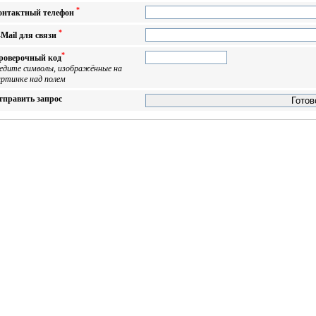
*
онтактный телефон
*
-Mail для связи
*
роверочный код
ведите символы, изображённые на
артинке над полем
тправить запрос