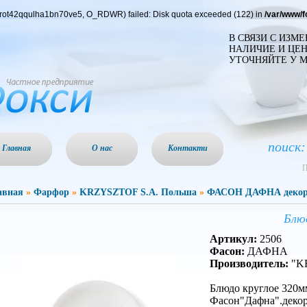
borot42qqulha1bn70ve5, O_RDWR) failed: Disk quota exceeded (122) in
/var/www/
В СВЯЗИ С ИЗМ
НАЛИЧИЕ И ЦЕН
УТОЧНЯЙТЕ У 
поиск:
Главная
О нас
Контакти
П
авная
»
Фарфор
»
KRZYSZTOF S.A. Польша
»
ФАСОН ДАФНА декор 
Блю
Артикул:
2506
Фасон:
ДАФНА
Производитель:
"KR
Блюдо круглое 320м
Фасон"Дафна".декор