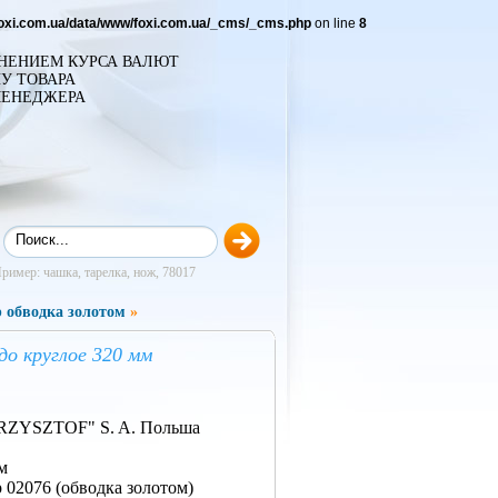
foxi.com.ua/data/www/foxi.com.ua/_cms/_cms.php
on line
8
ЕНЕНИЕМ КУРСА ВАЛЮТ
У ТОВАРА
МЕНЕДЖЕРА
ример: чашка, тарелка, нож, 78017
обводка золотом
»
до круглое 320 мм
ZYSZTOF" S. A. Польша
м
 02076 (обводка золотом)