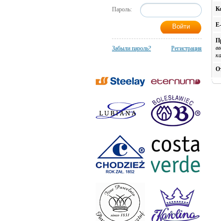
К
Пароль:
E
П
в
Забыли пароль?
Регистрация
к
О