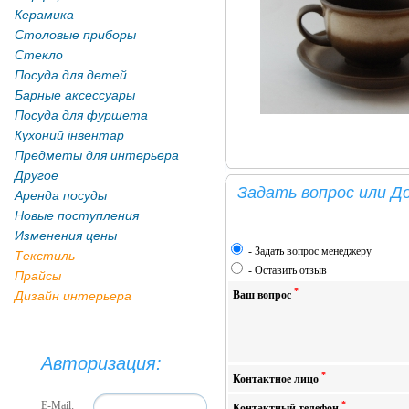
Керамика
Столовые приборы
Стекло
Посуда для детей
Барные аксессуары
Посуда для фуршета
Кухоний інвентар
Предметы для интерьера
Другое
Задать вопрос или Д
Аренда посуды
Новые поступления
Изменения цены
-
Задать вопрос менеджеру
Текстиль
-
Оставить отзыв
Прайсы
*
Дизайн интерьера
Ваш вопрос
Авторизация:
*
Контактное лицо
E-Mail:
*
Контактный телефон