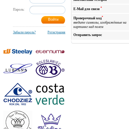
*
E-Mail для связи
Пароль:
*
Проверочный код
введите символы, изображённые на
картинке над полем
Забыли пароль?
Регистрация
Отправить запрос