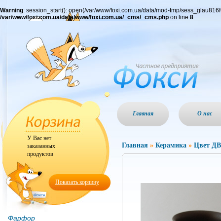
Warning
: session_start(): open(/var/www/foxi.com.ua/data/mod-tmp/sess_glau816
/var/www/foxi.com.ua/data/www/foxi.com.ua/_cms/_cms.php
on line
8
Главная
О нас
У Вас нет
Главная
»
Керамика
»
Цвет Д
заказанных
продуктов
Показать корзину
Фарфор