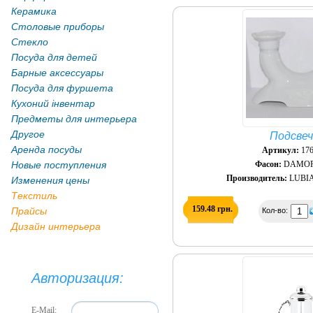
Керамика
Столовые приборы
Стекло
Посуда для детей
Барные аксессуары
Посуда для фуршета
Кухоний інвентар
Предметы для интерьера
Другое
Подсвеч
Аренда посуды
Артикул:
176
Новые поступления
Фасон:
DAMO
Производитель:
LUBIA
Изменения цены
Текстиль
159.48 грн.
Прайсы
Кол-во:
Дизайн интерьера
Авторизация:
E-Mail: