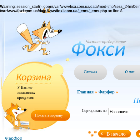
Warning
: session_start(): open(/var/www/foxi.com.ua/data/mod-tmp/sess_24mi0
/var/www/foxi.com.ua/data/www/foxi.com.ua/_cms/_cms.php
on line
8
Главная
О нас
У Вас нет
Главная
»
Фарфор
»
заказанных
продуктов
П
Сортировать по
Показать корзину
В начало
Фарфор