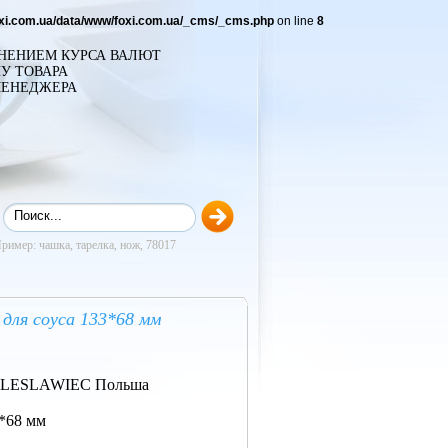
oxi.com.ua/data/www/foxi.com.ua/_cms/_cms.php
on line
8
ЕНЕНИЕМ КУРСА ВАЛЮТ
У ТОВАРА
МЕНЕДЖЕРА
ример: чашка, тарелка, нож, 78017
для соуса 133*68 мм
LESLAWIEC Польша
3*68 мм