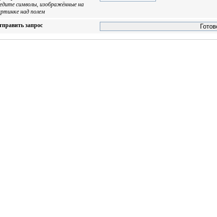
ведите символы, изображённые на
артинке над полем
тправить запрос