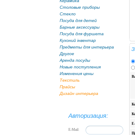
Керамика
Столовые приборы
Стекло
Посуда для детей
Барные аксессуары
Посуда для фуршета
Кухоний інвентар
Предметы для интерьера
З
Другое
Аренда посуды
Новые поступления
Изменения цены
В
Текстиль
Прайсы
Дизайн интерьера
К
К
Авторизация:
E
E-Mail:
П