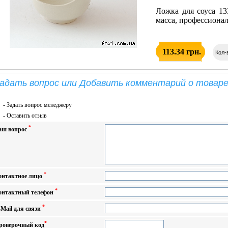
Ложка для соуса 13
масса, профессиона
113.34 грн.
Кол-
адать вопрос или Добавить комментарий о товаре 
-
Задать вопрос менеджеру
-
Оставить отзыв
*
аш вопрос
*
онтактное лицо
*
онтактный телефон
*
-Mail для связи
*
роверочный код