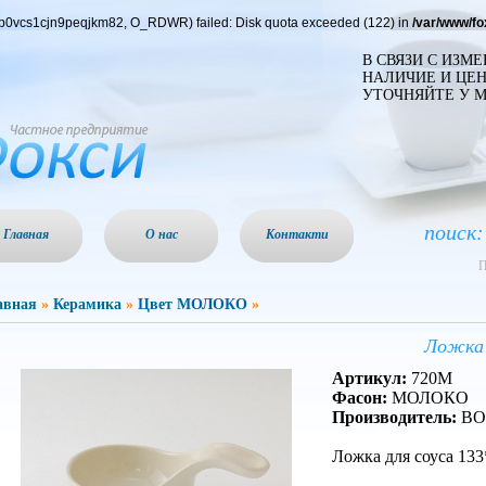
rcp0vcs1cjn9peqjkm82, O_RDWR) failed: Disk quota exceeded (122) in
/var/www/f
В СВЯЗИ С ИЗМ
НАЛИЧИЕ И ЦЕН
УТОЧНЯЙТЕ У 
поиск:
Главная
О нас
Контакти
П
авная
»
Керамика
»
Цвет МОЛОКО
»
Ложка 
Артикул:
720М
Фасон:
МОЛОКО
Производитель:
BO
Ложка для соуса 13