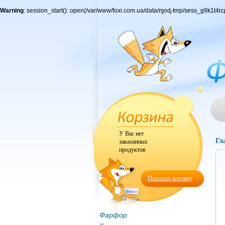
Warning
: session_start(): open(/var/www/foxi.com.ua/data/mod-tmp/sess_g9k1t4
У Вас нет
Гл
заказанных
продуктов
Показать корзину
Фарфор